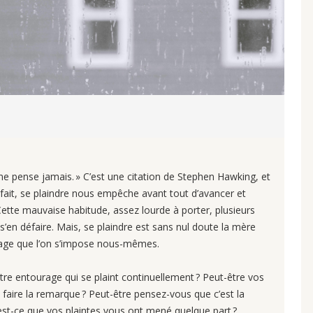
e ne pense jamais. » C’est une citation de Stephen Hawking, et
’en fait, se plaindre nous empêche avant tout d’avancer et
 Cette mauvaise habitude, assez lourde à porter, plusieurs
s’en défaire. Mais, se plaindre est sans nul doute la mère
cage que l’on s’impose nous-mêmes.
re entourage qui se plaint continuellement ? Peut-être vos
faire la remarque ? Peut-être pensez-vous que c’est la
: est-ce que vos plaintes vous ont mené quelque part ?